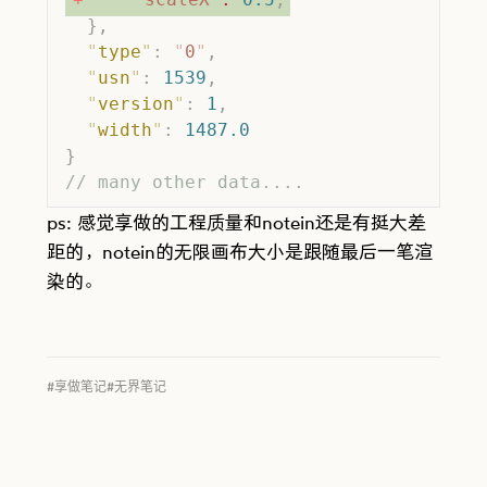
  },
  "
type
"
:
 "
0
"
,
  "
usn
"
:
 1539
,
  "
version
"
:
 1
,
  "
width
"
:
 1487.0
}
// many other data....
ps: 感觉享做的工程质量和notein还是有挺大差
距的，notein的无限画布大小是跟随最后一笔渲
染的。
#享做笔记
#无界笔记