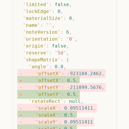
  "
limited
"
:
 false
,
  "
lockEdge
"
:
 0
,
  "
materialSize
"
:
 0
,
  "
name
"
:
 ""
,
  "
noteVersion
"
:
 6
,
  "
orientation
"
:
 "
0
"
,
  "
origin
"
:
 false
,
  "
reserve
"
:
 "
5d
"
,
  "
shapeMatrix
"
:
 {
    "
angle
"
:
 0.0
,
    "
offsetX
"
:
 -923184.2462
,
    "
offsetX
"
:
 0.5
,
    "
offsetY
"
:
 -211099.5676
,
    "
offsetY
"
:
 0.5
,
    "
rotateRect
"
:
 null
,
    "
scaleX
"
:
 0.09511411
,
    "
scaleX
"
:
 0.5
,
    "
scaleY
"
:
 0.09511411
    "
scaleX
"
:
 0.5
,