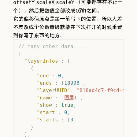
（可能都存在不止一
offsetY
scaleX
scaleY
个），然后把数值全部改成0到1之间。
它的偏移值原点是第一笔写下的位置，所以大差
不差改成个位数量级就能在下次打开的时候重置
到你写了东西的地方。
// many other data....
{
  "
layerInfos
"
:
 [
    {
      "
end
"
:
 0
,
      "
ends
"
:
 [
18998
],
      "
layerUUID
"
:
 "
818ad4d7-f9cd-4aee
      "
name
"
:
 "
图层1
"
,
      "
show
"
:
 true
,
      "
start
"
:
 0
,
      "
starts
"
:
 [
0
]
    }
  ],