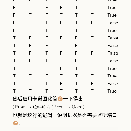
F
T
F
F
T
T
True
F
T
F
T
T
T
True
F
T
T
F
T
F
False
F
T
T
T
T
T
True
T
F
F
F
F
T
False
T
F
F
T
F
T
False
T
F
T
F
F
F
False
T
F
T
T
F
T
False
T
T
F
F
T
T
True
T
T
F
T
T
T
True
T
T
T
F
T
F
False
T
T
T
T
T
T
True
然后应用卡诺图化简
一下得出
注
comment
(
Pnat
→
Qnat
)
∧
(
Pcen
→
Qcen
)
也就是这行的逻辑，说明机器是否需要监听端口
：
注
comment