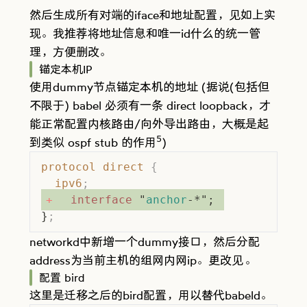
然后生成所有对端的iface和地址配置，见如上
实
现
。我推荐将地址信息和唯一id什么的统一管
理，方便删改。
锚定本机IP
使用dummy节点锚定本机的地址 (据说(包括但
不限于) babel 必须有一条 direct loopback，才
能正常配置内核路由/向外导出路由，大概是起
5
到类似 ospf stub 的作用
)
protocol
 direct
 {
  ipv6
;
  interface
 "
anchor
-*"; 
}
;
networkd中新增一个dummy接口，然后分配
address为当前主机的组网内网ip。更改
见
。
配置 bird
这里是迁移之后的bird配置，用以替代babeld。