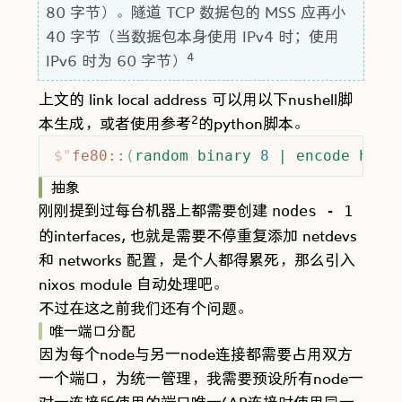
80 字节）。隧道 TCP 数据包的 MSS 应再小
40 字节（当数据包本身使用 IPv4 时；使用
4
IPv6 时为 60 字节）
上文的 link local address 可以用以下nushell脚
2
本生成，或者使用参考
的python脚本。
$"
fe80::
(
random binary
 8
 |
 encode hex
 
抽象
刚刚提到过每台机器上都需要创建
nodes - 1
的interfaces, 也就是需要不停重复添加 netdevs
和 networks 配置，是个人都得累死，那么引入
nixos module 自动处理吧。
不过在这之前我们还有个问题。
唯一端口分配
因为每个node与另一node连接都需要占用双方
一个端口，为统一管理，我需要预设所有node一