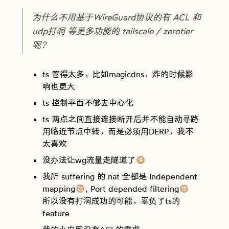
为什么不用基于WireGuard协议的有 ACL 和
udp打洞 等更多功能的 tailscale / zerotier
呢？
ts 管得太多，比如magicdns，炸的时候影
响也更大
ts 控制平面不够去中心化
ts 两点之间直接连接断开后并不能自动寻路
用临近节点中转，而是必须用DERP，我不
太喜欢
没办法让wg流量走隧道了
注
comment
我所 suffering 的 nat 全都是 Independent
mapping
, Port depended filtering
注
注
comment
comment
所以没有打洞成功的可能，辜负了ts的
feature