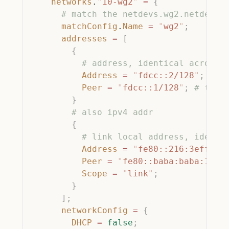
    networks
.
"
10-wg2
"
 =
 {
      # match the netdevs.wg2.netdevCo
      matchConfig
.
Name
 =
 "
wg2
"
;
      addresses
 =
 [
        {
          # address, identical across 
          Address
 =
 "
fdcc::2/128
"
;
          Peer
 =
 "
fdcc::1/128
"
;
 # the 
        }
        # also ipv4 addr
        {
          # link local address, identi
          Address
 =
 "
fe80::216:3eff:fe
          Peer
 =
 "
fe80::baba:baba:1/64
          Scope
 =
 "
link
"
;
        }
      ];
      networkConfig
 =
 {
        DHCP
 =
 false
;