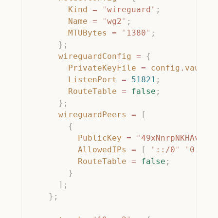
        Kind
 =
 "
wireguard
"
;
        Name
 =
 "
wg2
"
;
        MTUBytes
 =
 "
1380
"
;
      };
      wireguardConfig
 =
 {
        PrivateKeyFile
 =
 config
.
vaulti
        ListenPort
 =
 51821
;
        RouteTable
 =
 false
;
      };
      wireguardPeers
 =
 [
        {
          PublicKey
 =
 "
49xNnrpNKHAvYCD
          AllowedIPs
 =
 [
 "
::/0
"
 "
0.0.0
          RouteTable
 =
 false
;
        }
      ];
    };