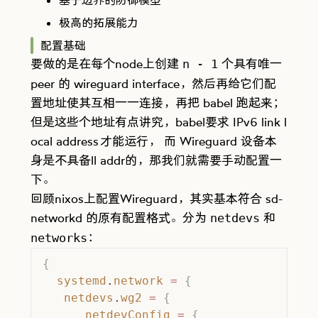
基于边界的防御模型
极高的拓展能力
配置基础
要做的是在每个node上创建
个具有唯一
n - 1
peer 的 wireguard interface，然后再给它们配
置地址使其互相一一连接，再把 babel 跑起来；
但是这些个地址有点讲究，babel要求
IPv6 link l
ocal address
才能运行， 而 Wireguard 设备本
身是不具备ll addr的，那我们就需要手动配置一
下。
回顾nixos上配置Wireguard，其实基本符合 sd-
networkd 的原有配置格式。分为
和
netdevs
：
networks
{
  systemd
.
network
 =
 {
   netdevs
.
wg2
 =
 {
      netdevConfig
 =
 {