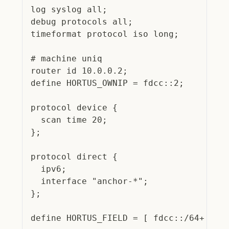
log syslog all;
debug protocols all;
timeformat protocol iso long;
# machine uniq
router id 10.0.0.2;
define HORTUS_OWNIP = fdcc::2;
protocol device {
  scan time 20;
};
protocol direct {
  ipv6;
  interface "anchor-*";
};
define HORTUS_FIELD = [ fdcc::/64+ ];