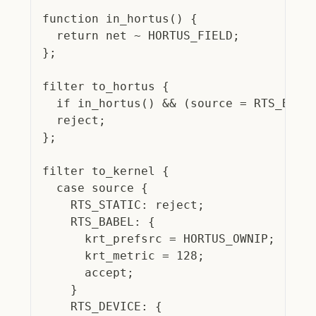
function in_hortus() {
  return net ~ HORTUS_FIELD;
};
filter to_hortus {
  if in_hortus() && (source = RTS_BABE
  reject;
};
filter to_kernel {
  case source {
    RTS_STATIC: reject;
    RTS_BABEL: {
      krt_prefsrc = HORTUS_OWNIP;
      krt_metric = 128;
      accept;
    }
    RTS_DEVICE: {