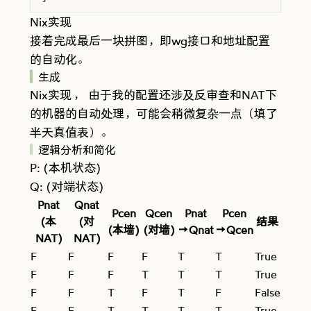
Nix实现
接着完成最后一块拼图，即wg接口和地址配置
的自动化。
生成
Nix实现
， 由于我的配置还涉及反审查和NAT下
的机器的自动处理，可能会稍微复杂一点（填了
半天真值表）。
逻辑分析和简化
P: (本机状态)
Q: (对端状态)
Pnat​
Qnat​
Pcen​
Qcen​
Pnat​
Pcen​
(本
(对
结果
(本墙)
(对墙)
→Qnat​
→Qcen​
NAT)
NAT)
F
F
F
F
T
T
True
F
F
F
T
T
T
True
F
F
T
F
T
F
False
F
F
T
T
T
T
True