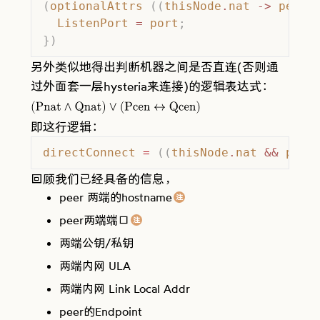
(
optionalAttrs
 ((
thisNode
.
nat
 ->
 peerN
  ListenPort
 =
 port
;
})
另外类似地得出判断机器之间是否直连(否则通
过外面套一层hysteria来连接)的逻辑表达式：
(
Pnat
∧
Qnat
)
∨
(
Pcen
↔
Qcen
)
即这行逻辑：
directConnect
 =
 ((
thisNode
.
nat
 &&
 peer
回顾我们已经具备的信息，
peer 两端的hostname
注
comment
peer两端端口
注
comment
两端公钥/私钥
两端内网 ULA
两端内网 Link Local Addr
peer的Endpoint