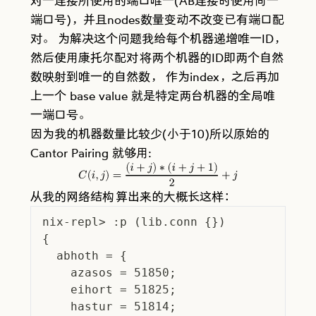
对一连接所使用的端口唯一(AB连接时使用同一
端口号)，并且nodes数量变动不改变已有端口配
对。 为解决这个问题我给每个机器递增唯一ID，
然后使用
康托尔配对
将两个机器的ID即两个自然
数映射到唯一的自然数， 作为index，之后再加
上一个 base value 就是特定两台机器的全局唯
一端口号。
因为我的机器数量比较少(小于10)所以原始的
Cantor Pairing 就够用:
(
𝑖
+
𝑗
)
∗
(
𝑖
+
𝑗
+
1
)
𝐶
(
𝑖
,
𝑗
)
=
+
𝑗
2
从我的
网络结构
算出来的大概长这样：
nix-repl> :p (lib.conn {})
{
  abhoth = {
    azasos = 51850;
    eihort = 51825;
    hastur = 51814;