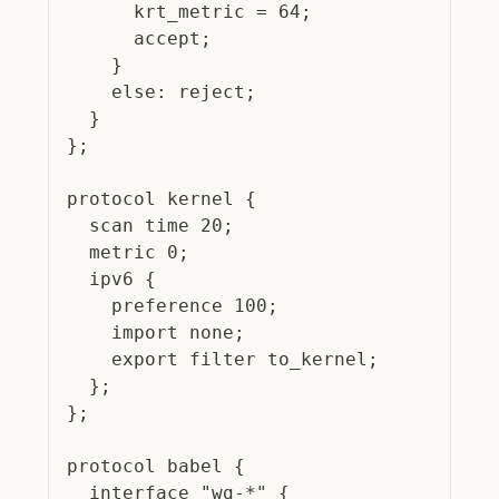
      krt_metric = 64;
      accept;
    }
    else: reject;
  }
};
protocol kernel {
  scan time 20;
  metric 0;
  ipv6 {
    preference 100;
    import none;
    export filter to_kernel;
  };
};
protocol babel {
  interface "wg-*" {