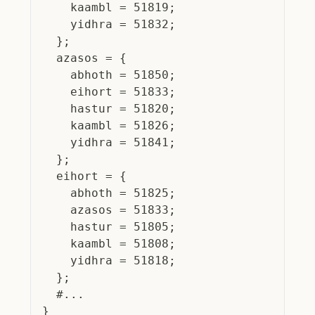
    kaambl = 51819;
    yidhra = 51832;
  };
  azasos = {
    abhoth = 51850;
    eihort = 51833;
    hastur = 51820;
    kaambl = 51826;
    yidhra = 51841;
  };
  eihort = {
    abhoth = 51825;
    azasos = 51833;
    hastur = 51805;
    kaambl = 51808;
    yidhra = 51818;
  };
  #...
}