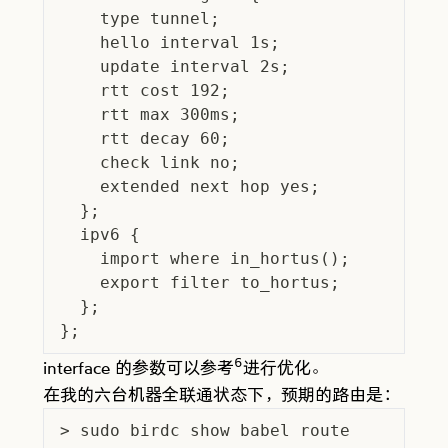
    type tunnel;
    hello interval 1s;
    update interval 2s;
    rtt cost 192;
    rtt max 300ms;
    rtt decay 60;
    check link no;
    extended next hop yes;
  };
  ipv6 {
    import where in_hortus();
    export filter to_hortus;
  };
};
6
interface 的参数可以参考
进行优化。
在我的六台机器全联通状态下，预期的路由是：
> sudo birdc show babel route