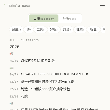
Tabula Rasa
目录
标签
category
tags
记录
诗
工具
好听
想法
吐槽
嘀咕
有趣
31
7
3
3
3
2
2
ALL · 61 ENTRIES
2026
夏
CNCF的考试 惊险刺激
06/19
春
GIGABYTE B850 SECUREBOOT DAMN BUG
04/24
基于已有组网的跨宿主机的vm互联
03/17
制造一个错版base账户抽象钱包
02/21
心跳
02/16
冬
使用 SMTP Relay 和 Email Routing 架空 Stalwart